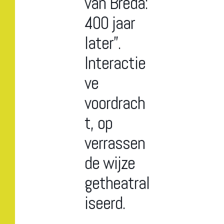
van Breda:
400 jaar
later”.
Interactie
ve
voordrach
t, op
verrassen
de wijze
getheatral
iseerd.