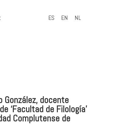
t
ES
EN
NL
o González, docente
e ‘Facultad de Filología’
idad Complutense de