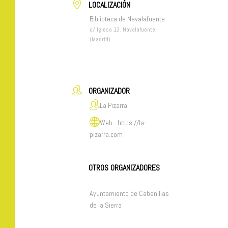
LOCALIZACIÓN
Biblioteca de Navalafuente
c/ Iglesa 13. Navalafuente
(Madrid)
ORGANIZADOR
La Pizarra
Web
https://la-
pizarra.com
OTROS ORGANIZADORES
Ayuntamiento de Cabanillas
de la Sierra